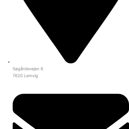
Søgårdevejen 6
7620 Lemvig