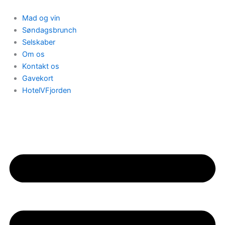
Gå
til
Mad og vin
indholdet
Søndagsbrunch
Selskaber
Om os
Kontakt os
Gavekort
HotelVFjorden