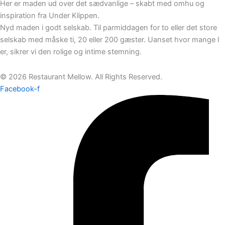
Her er maden ud over det sædvanlige – skabt med omhu og
inspiration fra Under Klippen.
Nyd maden i godt selskab. Til parmiddagen for to eller det store
selskab med måske ti, 20 eller 200 gæster. Uanset hvor mange I
er, sikrer vi den rolige og intime stemning.
© 2026 Restaurant Mellow. All Rights Reserved.
Facebook-f