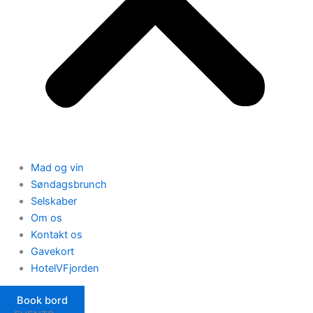
Mad og vin
Søndagsbrunch
Selskaber
Om os
Kontakt os
Gavekort
HotelVFjorden
Book bord